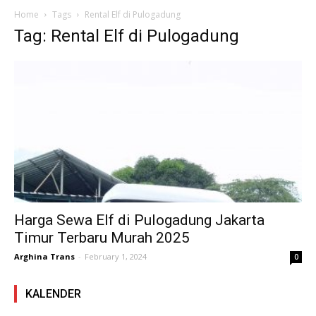
Home
Tags
Rental Elf di Pulogadung
Tag: Rental Elf di Pulogadung
Harga Sewa Elf di Pulogadung Jakarta
Timur Terbaru Murah 2025
Arghina Trans
-
February 1, 2024
0
KALENDER