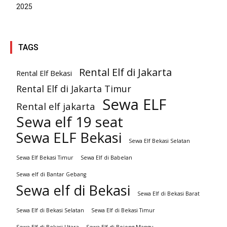
2025
TAGS
Rental Elf di Jakarta
Rental Elf Bekasi
Rental Elf di Jakarta Timur
Sewa ELF
Rental elf jakarta
Sewa elf 19 seat
Sewa ELF Bekasi
Sewa Elf Bekasi Selatan
Sewa Elf Bekasi Timur
Sewa Elf di Babelan
Sewa elf di Bantar Gebang
Sewa elf di Bekasi
Sewa Elf di Bekasi Barat
Sewa Elf di Bekasi Selatan
Sewa Elf di Bekasi Timur