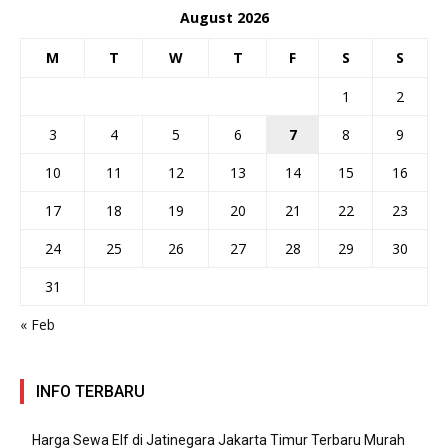
August 2026
M
T
W
T
F
S
S
1
2
3
4
5
6
7
8
9
10
11
12
13
14
15
16
17
18
19
20
21
22
23
24
25
26
27
28
29
30
31
« Feb
INFO TERBARU
Harga Sewa Elf di Jatinegara Jakarta Timur Terbaru Murah