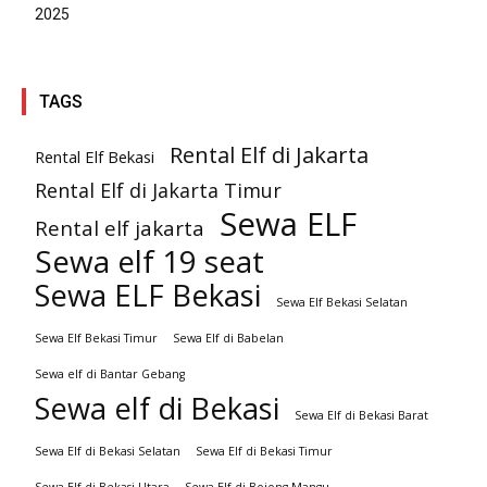
2025
TAGS
Rental Elf di Jakarta
Rental Elf Bekasi
Rental Elf di Jakarta Timur
Sewa ELF
Rental elf jakarta
Sewa elf 19 seat
Sewa ELF Bekasi
Sewa Elf Bekasi Selatan
Sewa Elf Bekasi Timur
Sewa Elf di Babelan
Sewa elf di Bantar Gebang
Sewa elf di Bekasi
Sewa Elf di Bekasi Barat
Sewa Elf di Bekasi Selatan
Sewa Elf di Bekasi Timur