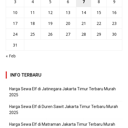
3
4
5
6
7
8
9
10
11
12
13
14
15
16
17
18
19
20
21
22
23
24
25
26
27
28
29
30
31
« Feb
INFO TERBARU
Harga Sewa Elf di Jatinegara Jakarta Timur Terbaru Murah
2025
Harga Sewa Elf di Duren Sawit Jakarta Timur Terbaru Murah
2025
Harga Sewa Elf di Matraman Jakarta Timur Terbaru Murah