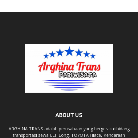
ABOUT US
ARGHINA TRANS adalah perusahaan yang bergerak dibidang
transportasi sewa ELF Long, TOYOTA Hiace, Kendaraan