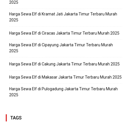
2025
Harga Sewa Elf di Kramat Jati Jakarta Timur Terbaru Murah
2025
Harga Sewa Elf di Ciracas Jakarta Timur Terbaru Murah 2025
Harga Sewa Elf di Cipayung Jakarta Timur Terbaru Murah
2025
Harga Sewa Elf di Cakung Jakarta Timur Terbaru Murah 2025
Harga Sewa Elf di Makasar Jakarta Timur Terbaru Murah 2025
Harga Sewa Elf di Pulogadung Jakarta Timur Terbaru Murah
2025
TAGS