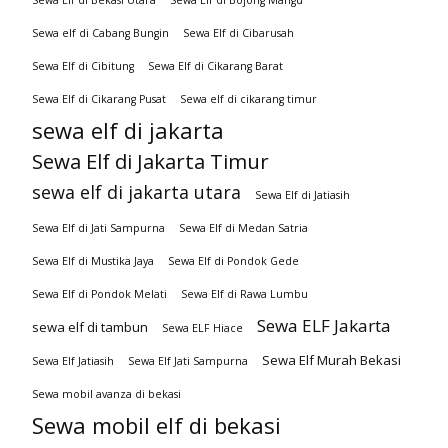
Sewa Elf di Bekasi Utara
Sewa Elf di Bojong Mangu
Sewa elf di Cabang Bungin
Sewa Elf di Cibarusah
Sewa Elf di Cibitung
Sewa Elf di Cikarang Barat
Sewa Elf di Cikarang Pusat
Sewa elf di cikarang timur
sewa elf di jakarta
Sewa Elf di Jakarta Timur
sewa elf di jakarta utara
Sewa Elf di Jatiasih
Sewa Elf di Jati Sampurna
Sewa Elf di Medan Satria
Sewa Elf di Mustika Jaya
Sewa Elf di Pondok Gede
Sewa Elf di Pondok Melati
Sewa Elf di Rawa Lumbu
Sewa ELF Jakarta
sewa elf di tambun
Sewa ELF Hiace
Sewa Elf Murah Bekasi
Sewa Elf Jatiasih
Sewa Elf Jati Sampurna
Sewa mobil avanza di bekasi
Sewa mobil elf di bekasi