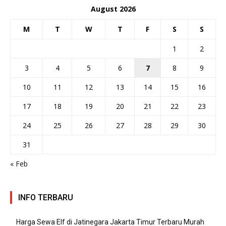
August 2026
M
T
W
T
F
S
S
1
2
3
4
5
6
7
8
9
10
11
12
13
14
15
16
17
18
19
20
21
22
23
24
25
26
27
28
29
30
31
« Feb
INFO TERBARU
Harga Sewa Elf di Jatinegara Jakarta Timur Terbaru Murah