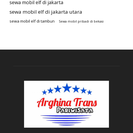
sewa mobil elf di jakarta
sewa mobil elf di jakarta utara
sewa mobil elf di tambun
Sewa mobil pribadi di bekasi