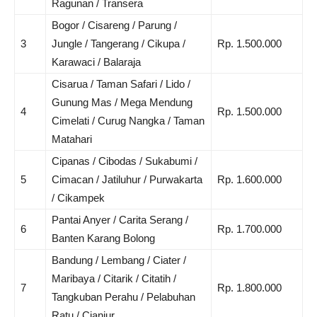
Ragunan / Transera
Bogor / Cisareng / Parung /
3
Jungle / Tangerang / Cikupa /
Rp. 1.500.000
Karawaci / Balaraja
Cisarua / Taman Safari / Lido /
Gunung Mas / Mega Mendung
4
Rp. 1.500.000
Cimelati / Curug Nangka / Taman
Matahari
Cipanas / Cibodas / Sukabumi /
5
Cimacan / Jatiluhur / Purwakarta
Rp. 1.600.000
/ Cikampek
Pantai Anyer / Carita Serang /
6
Rp. 1.700.000
Banten Karang Bolong
Bandung / Lembang / Ciater /
Maribaya / Citarik / Citatih /
7
Rp. 1.800.000
Tangkuban Perahu / Pelabuhan
Ratu / Cianjur