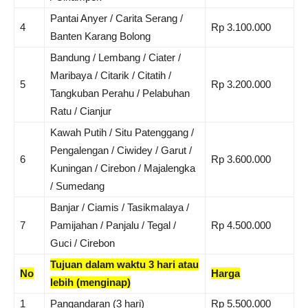
Pantai Anyer / Carita Serang /
4
Rp 3.100.000
Banten Karang Bolong
Bandung / Lembang / Ciater /
Maribaya / Citarik / Citatih /
5
Rp 3.200.000
Tangkuban Perahu / Pelabuhan
Ratu / Cianjur
Kawah Putih / Situ Patenggang /
Pengalengan / Ciwidey / Garut /
6
Rp 3.600.000
Kuningan / Cirebon / Majalengka
/ Sumedang
Banjar / Ciamis / Tasikmalaya /
7
Pamijahan / Panjalu / Tegal /
Rp 4.500.000
Guci / Cirebon
Tujuan dalam waktu 3 hari atau
No
Harga
lebih (menginap)
1
Pangandaran (3 hari)
Rp 5.500.000