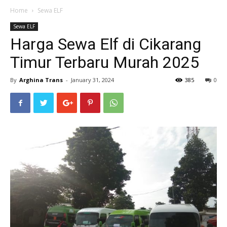
Home
Sewa ELF
Sewa ELF
Harga Sewa Elf di Cikarang
Timur Terbaru Murah 2025
By
Arghina Trans
-
January 31, 2024
385
0