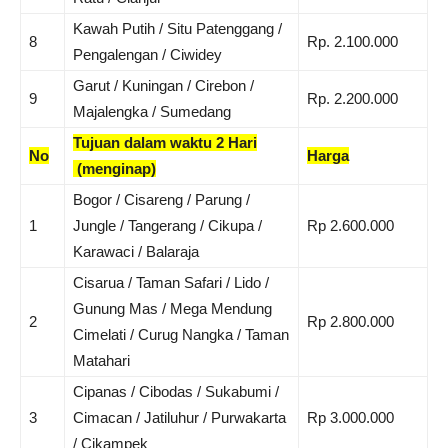
Kawah Putih / Situ Patenggang /
8
Rp. 2.100.000
Pengalengan / Ciwidey
Garut / Kuningan / Cirebon /
9
Rp. 2.200.000
Majalengka / Sumedang
Tujuan dalam waktu 2 Hari
No
Harga
(menginap)
Bogor / Cisareng / Parung /
1
Jungle / Tangerang / Cikupa /
Rp 2.600.000
Karawaci / Balaraja
Cisarua / Taman Safari / Lido /
Gunung Mas / Mega Mendung
2
Rp 2.800.000
Cimelati / Curug Nangka / Taman
Matahari
Cipanas / Cibodas / Sukabumi /
3
Cimacan / Jatiluhur / Purwakarta
Rp 3.000.000
/ Cikampek